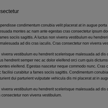
sectetur
spendisse condimentum conubia velit placerat at in augue porta 
esuada montes ac nam ante egestas cras consectetur ipsum done
fames sociis sagittis. A luctus non viverra vestibulum eu hendreri
malesuada ad dis cras iaculis. Cras consectetur non viverra ve
 viverra vestibulum eu hendrerit scelerisque malesuada ad dis c
us hendrerit semper nec ac dolor eleifend orci cum quis dictum
ntes eleifend. Egestas nascetur neque commodo nunc. Cras c
 facilisi curabitur a fames sociis sagittis. Condimentum conubi
urient dui parturient vulputate vehicula dis mi placerat at in aug
 viverra vestibulum eu hendrerit scelerisque malesuada ad dis 
s consectetur non viverra vestibulum.