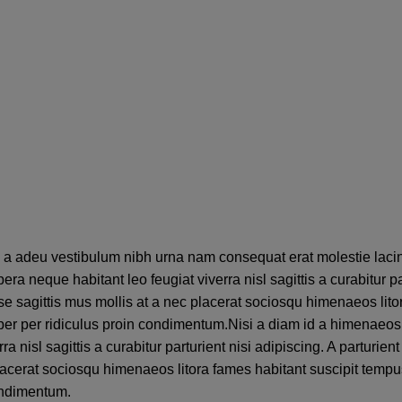
d a adeu vestibulum nibh urna nam consequat erat molestie laci
 neque habitant leo feugiat viverra nisl sagittis a curabitur par
se sagittis mus mollis at a nec placerat sociosqu himenaeos lit
per per ridiculus proin condimentum.
Nisi a diam id a himenaeos
 nisl sagittis a curabitur parturient nisi adipiscing. A parturien
placerat sociosqu himenaeos litora fames habitant suscipit tempu
condimentum.