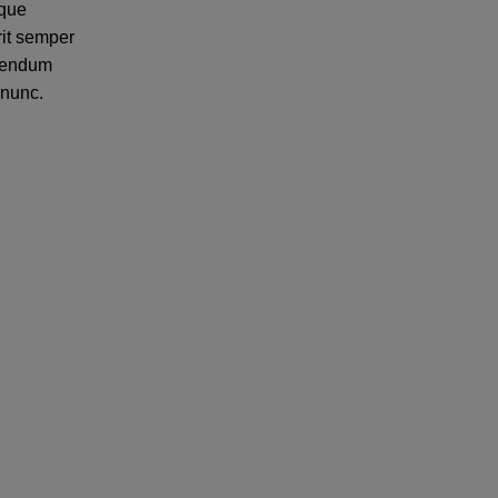
sque
rit semper
ibendum
nunc.