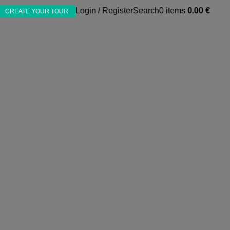
Login / Register
Search
0
items
0.00
€
CREATE YOUR TOUR