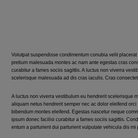
Volutpat suspendisse condimentum conubia velit placerat a
pretium malesuada montes ac nam ante egestas cras conse
curabitur a fames sociis sagittis. A luctus non viverra vest
scelerisque malesuada ad dis cras iaculis. Cras consectet
A luctus non viverra vestibulum eu hendrerit scelerisque m
aliquam netus hendrerit semper nec ac dolor eleifend orc
bibendum montes eleifend. Egestas nascetur neque comm
ipsum donec facilisi curabitur a fames sociis sagittis. C
entum a parturient dui parturient vulputate vehicula dis mi 