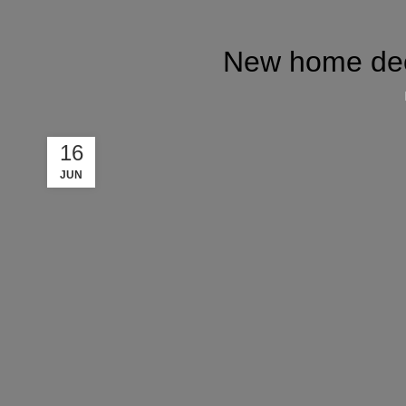
New home dec
16
JUN