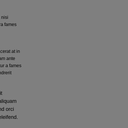
 nisi
ora fames
erat at in
am ante
tur a fames
drerit
t
 aliquam
nd orci
leifend.