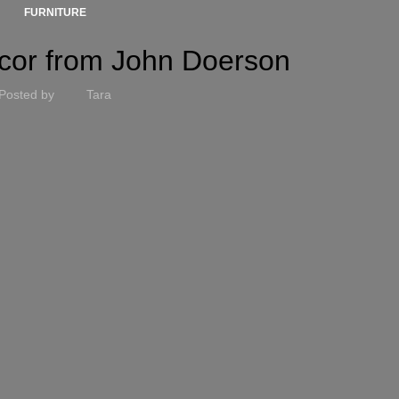
FURNITURE
or from John Doerson
Posted by
Tara