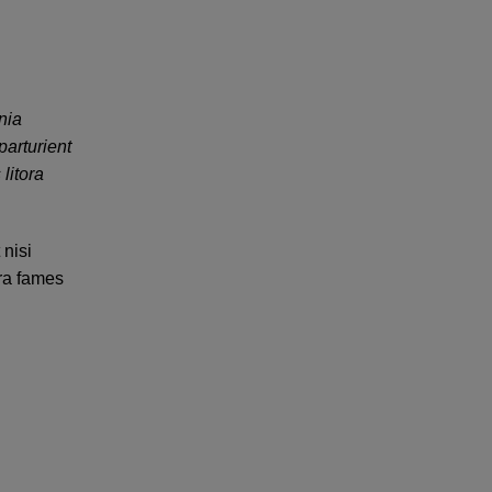
nia
parturient
litora
 nisi
ora fames