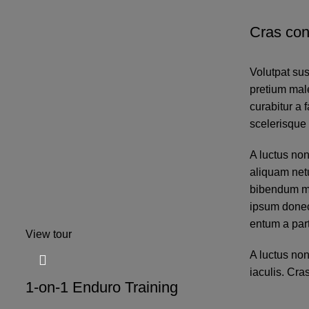
Cras con
Volutpat su
pretium mal
curabitur a 
scelerisque 
A luctus non
aliquam net
bibendum mo
ipsum donec
entum a part
View tour
A luctus non
iaculis. Cra
1-on-1 Enduro Training