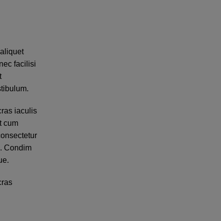
aliquet
c facilisi
t
stibulum.
ras iaculis
st cum
onsectetur
a. Condim
ue.
cras