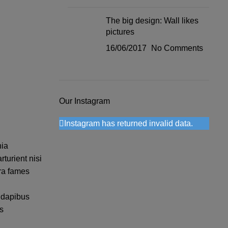
The big design: Wall likes
pictures
16/06/2017
No Comments
Our Instagram
Instagram has returned invalid data.
nia
turient nisi
ora fames
t dapibus
s