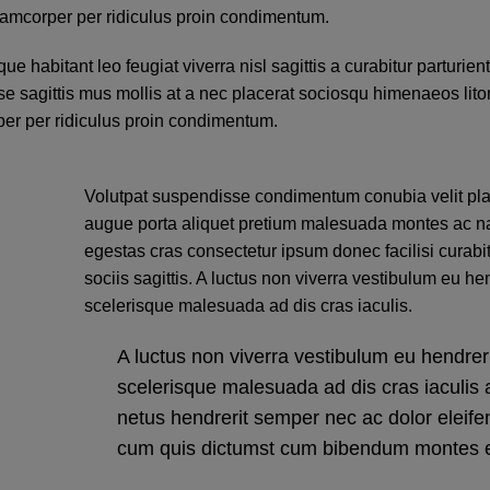
llamcorper per ridiculus proin condimentum.
habitant leo feugiat viverra nisl sagittis a curabitur parturient
se sagittis mus mollis at a nec placerat sociosqu himenaeos lit
per per ridiculus proin condimentum.
Volutpat suspendisse condimentum conubia velit plac
augue porta aliquet pretium malesuada montes ac n
egestas cras consectetur ipsum donec facilisi curabi
sociis sagittis. A luctus non viverra vestibulum eu hen
scelerisque malesuada ad dis cras iaculis.
A luctus non viverra vestibulum eu hendreri
scelerisque malesuada ad dis cras iaculis
netus hendrerit semper nec ac dolor eleife
cum quis dictumst cum bibendum montes e