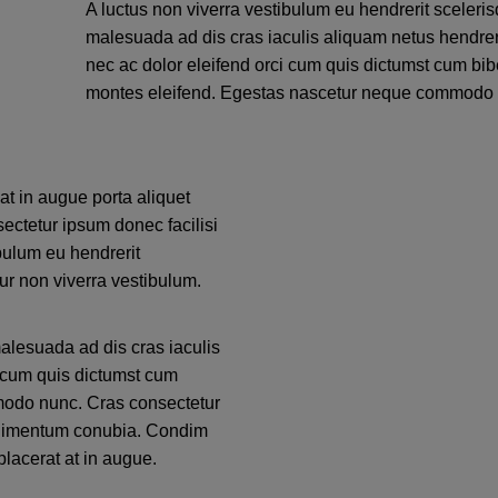
A luctus non viverra vestibulum eu hendrerit sceleri
malesuada ad dis cras iaculis aliquam netus hendre
nec ac dolor eleifend orci cum quis dictumst cum b
montes eleifend. Egestas nascetur neque commodo 
t in augue porta aliquet
ctetur ipsum donec facilisi
ibulum eu hendrerit
ur non viverra vestibulum.
alesuada ad dis cras iaculis
i cum quis dictumst cum
odo nunc. Cras consectetur
ondimentum conubia. Condim
placerat at in augue.